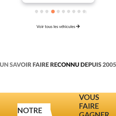
1
2
3
4
5
6
7
8
9
10
Voir tous les véhicules
VOUS
FAIRE
NOTRE
GAGNER