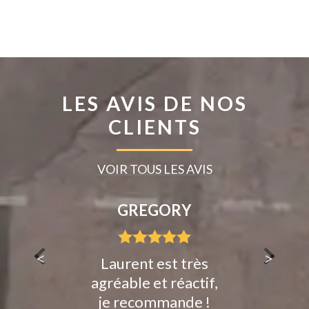
LES AVIS DE NOS
CLIENTS
VOIR TOUS LES AVIS
Y
FRANCIS
B
<
>
très
Toujours aussi
lionel
actif,
efficaces
queque
de !
mais s