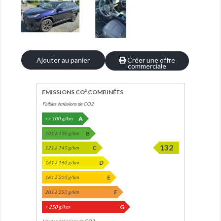
Ajouter au panier
Créer une offre
commerciale
EMISSIONS CO² COMBINÉES
Faibles émissions de CO2
A
<= 100 g/km
B
101 à 120 g/km
132
C
121 à 140 g/km
D
141 à 160 g/km
E
161 à 200 g/km
F
201 à 250 g/km
G
> 250 g/km