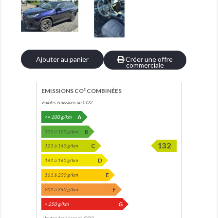
Ajouter au panier
Créer une offre
commerciale
EMISSIONS CO² COMBINÉES
Faibles émissions de CO2
A
<= 100 g/km
B
101 à 120 g/km
132
C
121 à 140 g/km
D
141 à 160 g/km
E
161 à 200 g/km
F
201 à 250 g/km
G
> 250 g/km