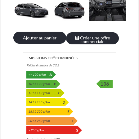
Ajouter au panier
Créer une offre
commerciale
EMISSIONS CO² COMBINÉES
Faibles émissions de CO2
A
<= 100 g/km
106
B
101 à 120 g/km
C
121 à 140 g/km
D
141 à 160 g/km
E
161 à 200 g/km
F
201 à 250 g/km
G
> 250 g/km