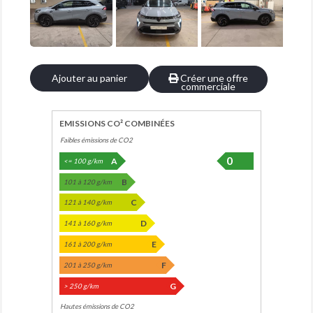
Ajouter au panier
Créer une offre
commerciale
EMISSIONS CO² COMBINÉES
Faibles émissions de CO2
0
A
<= 100 g/km
B
101 à 120 g/km
C
121 à 140 g/km
D
141 à 160 g/km
E
161 à 200 g/km
F
201 à 250 g/km
G
> 250 g/km
Hautes émissions de CO2