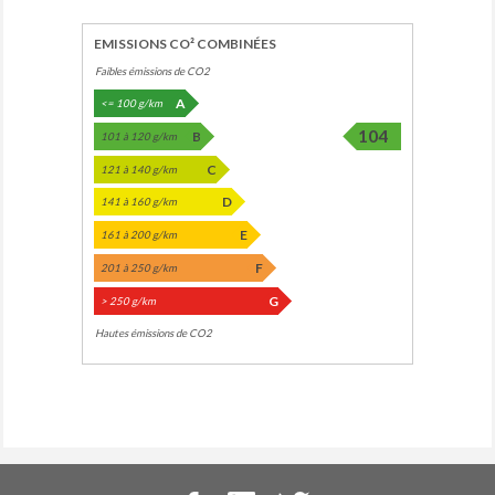
EMISSIONS CO² COMBINÉES
Faibles émissions de CO2
A
<= 100 g/km
104
B
101 à 120 g/km
C
121 à 140 g/km
D
141 à 160 g/km
E
161 à 200 g/km
F
201 à 250 g/km
G
> 250 g/km
Hautes émissions de CO2