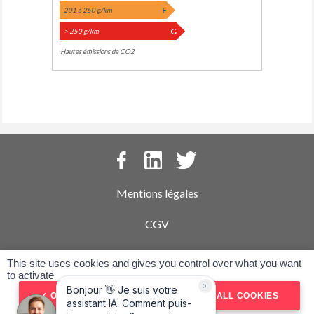
F
201 à 250 g/km
G
> 250 g/km
Hautes émissions de CO2
Mentions légales
CGV
Politique de confidentialité
This site uses cookies and gives you control over what you want
to activate
Contactez-nous
OK, ACCEPT ALL
DENY ALL COOKIES