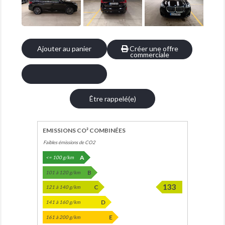
Ajouter au panier
Créer une offre
commerciale
Être rappelé(e)
EMISSIONS CO² COMBINÉES
Faibles émissions de CO2
A
<= 100 g/km
B
101 à 120 g/km
133
C
121 à 140 g/km
D
141 à 160 g/km
E
161 à 200 g/km